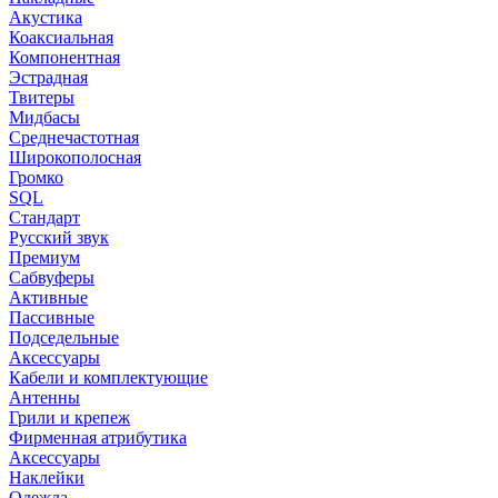
Акустика
Коаксиальная
Компонентная
Эстрадная
Твитеры
Мидбасы
Среднечастотная
Широкополосная
Громко
SQL
Стандарт
Русский звук
Премиум
Сабвуферы
Активные
Пассивные
Подседельные
Аксессуары
Кабели и комплектующие
Антенны
Грили и крепеж
Фирменная атрибутика
Аксессуары
Наклейки
Одежда