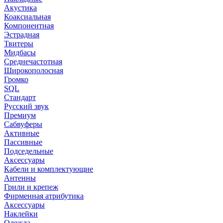
Акустика
Коаксиальная
Компонентная
Эстрадная
Твитеры
Мидбасы
Среднечастотная
Широкополосная
Громко
SQL
Стандарт
Русский звук
Премиум
Сабвуферы
Активные
Пассивные
Подседельные
Аксессуары
Кабели и комплектующие
Антенны
Грили и крепеж
Фирменная атрибутика
Аксессуары
Наклейки
Одежда