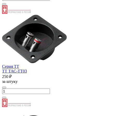
Серия ТТ
ТТ ТАС-ТТ03
250 ₽
за штуку