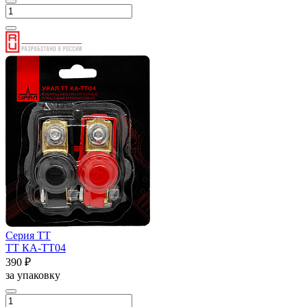
Серия ТТ
ТТ КА-ТТ04
390 ₽
за упаковку