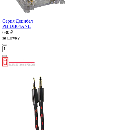
Серия Децибел
PB-DB04ANL
630 ₽
за штуку