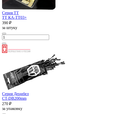
Серия ТТ
ТТ КА-ТТ03+
390 ₽
за штуку
Серия Децибел
CT-DB200mm
270 ₽
за упаковку