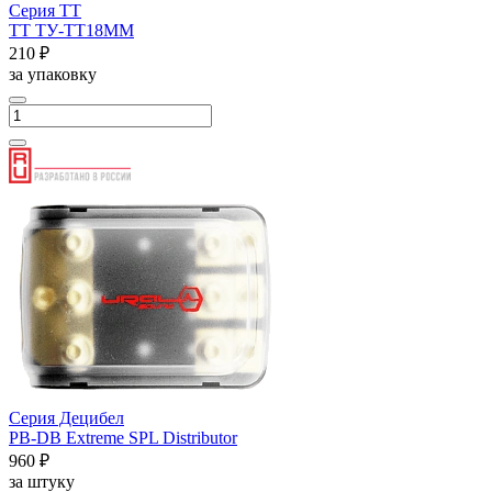
Серия ТТ
ТТ ТУ-ТТ18ММ
210 ₽
за упаковку
Серия Децибел
PB-DB Extreme SPL Distributor
960 ₽
за штуку