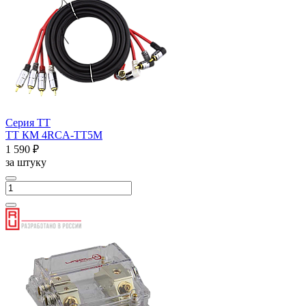
Серия ТТ
ТТ КМ 4RCA-ТТ5М
1 590 ₽
за штуку