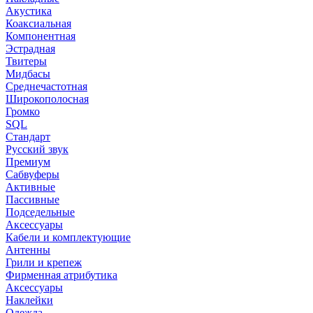
Акустика
Коаксиальная
Компонентная
Эстрадная
Твитеры
Мидбасы
Среднечастотная
Широкополосная
Громко
SQL
Стандарт
Русский звук
Премиум
Сабвуферы
Активные
Пассивные
Подседельные
Аксессуары
Кабели и комплектующие
Антенны
Грили и крепеж
Фирменная атрибутика
Аксессуары
Наклейки
Одежда