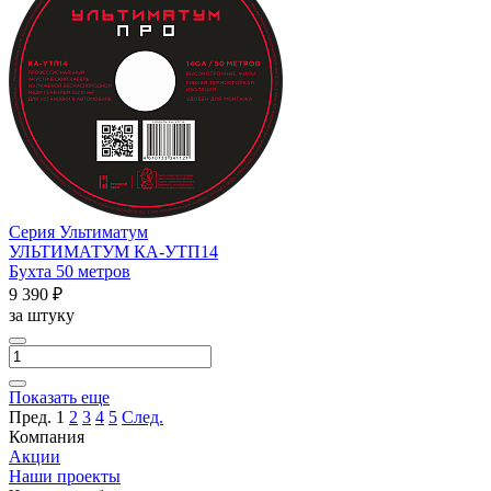
Серия Ультиматум
УЛЬТИМАТУМ КА-УTП14
Бухта 50 метров
9 390 ₽
за штуку
Показать еще
Пред.
1
2
3
4
5
След.
Компания
Акции
Наши проекты