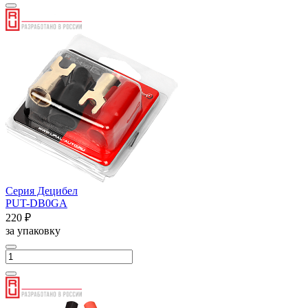
Серия Децибел
PUT-DB0GA
220 ₽
за упаковку