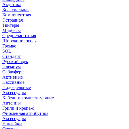
Акустика
Коаксиальная
Компонентная
Эстрадная
Твитеры
Мидбасы
Среднечастотная
Широкополосная
Громко
SQL
Стандарт
Русский звук
Премиум
Сабвуферы
Активные
Пассивные
Подседельные
Аксессуары
Кабели и комплектующие
Антенны
Грили и крепеж
Фирменная атрибутика
Аксессуары
Наклейки
Одежда