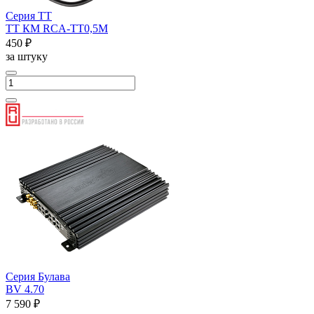
Серия ТТ
ТТ КМ RCA-ТТ0,5М
450 ₽
за штуку
Серия Булава
BV 4.70
7 590 ₽