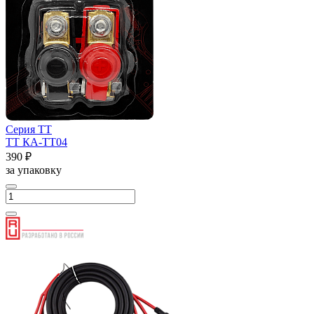
Серия ТТ
ТТ КА-ТТ04
390 ₽
за упаковку