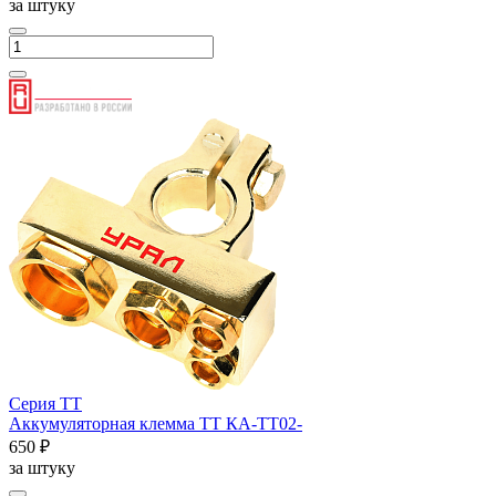
за штуку
Серия ТТ
Аккумуляторная клемма ТТ КА-ТТ02-
650 ₽
за штуку