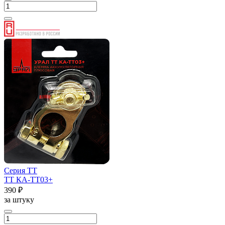
Серия ТТ
ТТ КА-ТТ03+
390 ₽
за штуку