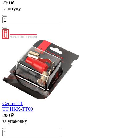
250 ₽
за штуку
Серия ТТ
ТТ НКК-ТТ00
290 ₽
за упаковку