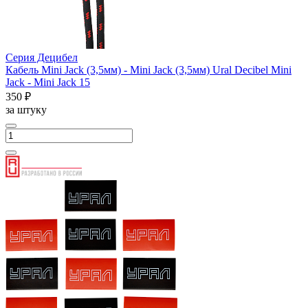
Серия Децибел
Кабель Mini Jack (3,5мм) - Mini Jack (3,5мм) Ural Decibel Mini
Jack - Mini Jack 15
350 ₽
за штуку