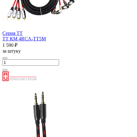
Серия ТТ
ТТ КМ 4RCA-ТТ5М
1 590 ₽
за штуку