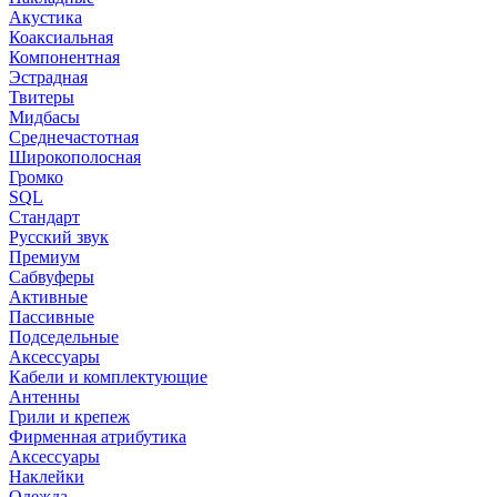
Акустика
Коаксиальная
Компонентная
Эстрадная
Твитеры
Мидбасы
Среднечастотная
Широкополосная
Громко
SQL
Стандарт
Русский звук
Премиум
Сабвуферы
Активные
Пассивные
Подседельные
Аксессуары
Кабели и комплектующие
Антенны
Грили и крепеж
Фирменная атрибутика
Аксессуары
Наклейки
Одежда