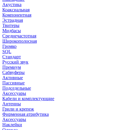
Акустика
Коаксиальная
Компонентная
Эстрадная
Твитеры
Мидбасы
Среднечастотная
Широкополосная
Громко
SQL
Стандарт
Русский звук
Премиум
Сабвуферы
Активные
Пассивные
Подседельные
Аксессуары
Кабели и комплектующие
Антенны
Грили и крепеж
Фирменная атрибутика
Аксессуары
Наклейки
Одежда