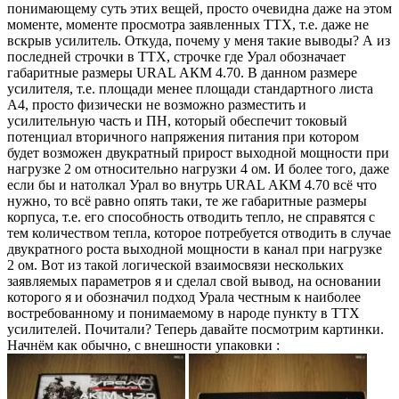
понимающему суть этих вещей, просто очевидна даже на этом
моменте, моменте просмотра заявленных ТТХ, т.е. даже не
вскрыв усилитель. Откуда, почему у меня такие выводы? А из
последней строчки в ТТХ, строчке где Урал обозначает
габаритные размеры URAL АКM 4.70. В данном размере
усилителя, т.е. площади менее площади стандартного листа
А4, просто физически не возможно разместить и
усилительную часть и ПН, который обеспечит токовый
потенциал вторичного напряжения питания при котором
будет возможен двукратный прирост выходной мощности при
нагрузке 2 ом относительно нагрузки 4 ом. И более того, даже
если бы и натолкал Урал во внутрь URAL АКM 4.70 всё что
нужно, то всё равно опять таки, те же габаритные размеры
корпуса, т.е. его способность отводить тепло, не справятся с
тем количеством тепла, которое потребуется отводить в случае
двукратного роста выходной мощности в канал при нагрузке
2 ом. Вот из такой логической взаимосвязи нескольких
заявляемых параметров я и сделал свой вывод, на основании
которого я и обозначил подход Урала честным к наиболее
востребованному и понимаемому в народе пункту в ТТХ
усилителей. Почитали? Теперь давайте посмотрим картинки.
Начнём как обычно, с внешности упаковки :