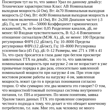
Посмотрим тут на то, что заявил Урал по данному девайсу:
Технические характеристики Класс AB Номинальная
выходная мощность (4 Ом), Вт: 4х70 Номинальная выходная
мощность (2 Ом), Вт: 4х90 Номинальная выходная мощность в
мостовом включении (4 Ом), Вт: 2x200 Диапазон частот (-3
дБ), Гц, не уже: 10—50000 Коэффициент гармонических
искажений, %, не более: 0,05 Разделение каналов, дБ, не
менее: 60 Входная чувствительность, В: 0,2–6 Взвешенное
отношение сигнал/шум (МЭК А), дБ, не менее: 100 Пределы
регулировки ФНЧ (12 дБ/окт), Гц: 10–8000 Пределы
регулировки ФВЧ (12 дБ/окт), Гц: 10–8000 Регулировка
усиления баса (45 Гц), дБ: 0–12 Размеры, мм: 271 x 198 х 41
То, что сразу бросается в глаза даже при беглом просмотре
заявленных ТТХ на девайс, так это то, что заявляемая
номинальная мощность при нагрузке 2 ом не возрастает в уже
привычные порядка в два раза, относительно заявленной
номинальной мощности при нагрузке 4 ом. При этом при
мостовом режиме работы на нагрузку 4 ом, заявленная
мощность лежит где-то в пределах понимания согласно
теории. О чём суммарно эти два момента это говорят? О том,
что мощностной/токовый потенциал системы внутреннего
питания, т.е. ПН-а ограничен. По моим понятиям, заявка
Уралом таких данных ТТХ это проявление совершенно
честного подхода к тому, что делает и что обещает конечному
потребителю, т.е. нам. Мне это, как человеку не много