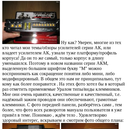
Ну как? Уверен, многие из тех
кто читал мои темы/обзоры усилителей серии АК, или
владеет усилителем АК, узнали туже платформу/профиль
корпуса! Да он то же самый, только корпус в длину
уменьшился. Поэтому в новом названии серии АКМ,
выделенную большим шрифтом букву "М" можно
воспринимать как сокращение понятия либо мини, либо
модифицировный. В общем это нам не принципиально, тут
кому как более понравится . На этих фото хотел бы в который
раз отметить применяемые Уралом типы/виды клеммников.
Мне они очень нравятся, качественные и качественный, т.е.
надёжный зажим проводов они обеспечивают, грамотные
клеммники. С фото передней панели, разберётесь сами , тем
более, что фото всех разворотов мануала пользователя я уже
привёл в теме. Понимаю , ждём тело . Удовлетворяю
здоровый интерес, вскрываем и смотрим фото общего плана: