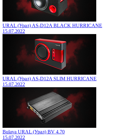
URAL (Урал) AS-D12A BLACK HURRICANE
15.07.2022
URAL (Урал) AS-D12A SLIM HURRICANE
15.07.2022
Bulava URAL (Урал) BV 4.70
15.07.2022