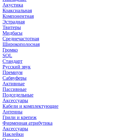
Акустика
Коаксиальная
Компонентная
Эстрадная
Твитеры
Мидбасы
Среднечастотная
Широкополосная
Громко
SQL
Стандарт
Русский звук
Премиум
Сабвуферы
Активные
Пассивные
Подседельные
Аксессуары
Кабели и комплектующие
Антенны
Грили и крепеж
Фирменная атрибутика
Аксессуары
Наклейки
Одежда