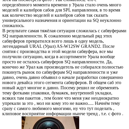
определённого момента времени у Урала стало очень много
моделей и калибров сабов для SPL направления, в то время
как количество моделей и калибров сабов так сказать
универсального назначения и ориентации на SQ неуклонно
снижалось.
В результате самая тяжёлая ситуация сложилась с сабвуферами
SQ направленности. К сожалению модельный ряд этих
сабвуферов превратился всего лишь в одну модель,
легендарный URAL (Урал) AS-W12SW GRAND2. После
снятия с производства и этой модели сабвуфера, все мы
получили ситуацию, когда в ассортименте Урала вообще
просто не осталось сабвуферов SQ направленности. Да,
конечно же Урал как производитель не собирался полностью
покинуть рынок по сабвуферам SQ направленности и уже
давно, очень давно объявил о начале разработки совершенно
нового девайса этого сегмента сабвуферов. В общем саб это
новый ждут многие и давно. Посему решил не обременять
тему фотками упаковки, бумажек, внутренней укладки,
всяких там пакетов , тем более что меня уже неоднократно
упрекали за это , мол ни кому это не важно..... Начнём тему
сразу с самого любимого многими, ну что тут поделать ,
клиповое восприятие информации нынче тренд , т.е. с фото .