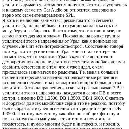
усилителя думается, что многим понятно, что это за усилитель
и к какому сегменту Car Audio он относится, совершенно
верно это сегмент/направление SPL.
Я хоть и не люблю заниматься ремонтом этого сегмента
усилителей, но порой бывают ситуации когда отказать не
могу, беру и разбираюсь. Я это к тому, что так или иначе, но
сегмент этот для меня знаком. Появление на рынке группы
усилителей этого направления от Урал, как я понимаю не
случаен , значит есть потребность/спрос . Собственно говоря
потому, что это усилители от Урал мне и стало интересно
посмотреть, что предложил Урал в качестве достаточно
демократичного по цене для этого сегмента моноблоков, ну и
сравнить естественно с тем, что я уже видел, с чем
приходилось заниматься по ремонтам. Т.е. меня в большей
степени интересовало именно использованные решения и
исполнения нежели типа стандартный вопрос большинства
почитателей это направления - а сколько реально качает? Все
усилители этого направления находятся в серии DB и всего
их три, а именно DB 1.2500, DB 1.3500, DB 1.6000. Охватить
и добраться до всех моноблокв серии это не реально, поэтому
был выбран для изучения именно этот средний вариант DB
1.3500. Поэтому начну тему как обычно с общих фото ну и
пользовательского мануала, есть что там и почитать, и
посмотреть, и думаю многим будет и интересно, и полезно.