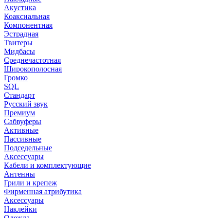
Акустика
Коаксиальная
Компонентная
Эстрадная
Твитеры
Мидбасы
Среднечастотная
Широкополосная
Громко
SQL
Стандарт
Русский звук
Премиум
Сабвуферы
Активные
Пассивные
Подседельные
Аксессуары
Кабели и комплектующие
Антенны
Грили и крепеж
Фирменная атрибутика
Аксессуары
Наклейки
Одежда