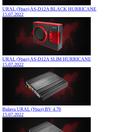
URAL (Урал) AS-D12A BLACK HURRICANE
15.07.2022
URAL (Урал) AS-D12A SLIM HURRICANE
15.07.2022
Bulava URAL (Урал) BV 4.70
15.07.2022