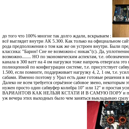
до того что 100% многие так долго ждали, вскрываем :
всё выглядит внутри АК 5.300. Как только на официальном сай
рода предположения о том как же он устроен внутри. Были пред
классика: "Барин! Сие не возможно-с никак"(с). Да, уплотнени
возможно........ НО по экономическим аспектам, т.е. обозначенн
канала в 300 ватт на 4 ом нагрузки тоже напрочь отвергала эт
полноценной по конфигурации системе, т.е. присутствует сабв
1.500, если помните, поддерживает нагрузку 4, 2, 1 ом, т.е. 
сабами. Именно поэтому у Урал есть даже готовые решения в в
Далеко не всем требуется серьёзное сабовое звено, некоторым 
нужен просто один сабвуфер колибра 10" или 12" и простая
ВАРИАНТОВ КАК НЕЛЬЗЯ КСТАТИ И В САМУЮ ПОРУ и причём
уж вечера этих выходных было чем заняться выкладываю сразу 