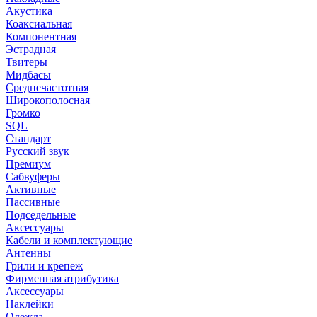
Акустика
Коаксиальная
Компонентная
Эстрадная
Твитеры
Мидбасы
Среднечастотная
Широкополосная
Громко
SQL
Стандарт
Русский звук
Премиум
Сабвуферы
Активные
Пассивные
Подседельные
Аксессуары
Кабели и комплектующие
Антенны
Грили и крепеж
Фирменная атрибутика
Аксессуары
Наклейки
Одежда