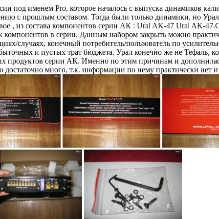
и под именем Pro, которое началось с выпуска динамиков калибр
ению с прошлым составом. Тогда были только динамики, но Ура
новое , из состава компонентов серии АК : Ural AK-47 Ural AK
к компонентов в серии. Данным набором закрыть можно практич
циях/случаях, конечный потребитель/пользователь по усилитель
быточных и пустых трат бюджета. Урал конечно же не Тефаль, кот
их продуктов серии АК. Именно по этим причинам и дополнилас
достаточно много, т.к. информации по нему практически нет и в