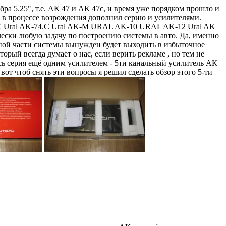
а 5.25", т.е. АК 47 и АК 47с, и время уже порядком прошло и
л в процессе возрождения дополнил серию и усилителями.
-47.С Ural AK-74.С Ural AK-М URAL AK-10 URAL AK-12 Ural AK
ески любую задачу по построению системы в авто. Да, именно
ной части системы вынужден будет выходить в избыточное
орый всегда думает о нас, если верить рекламе , но тем не
ь серия ещё одним усилителем - 5ти канальный усилитель АК
от чтоб снять эти вопросы я решил сделать обзор этого 5-ти