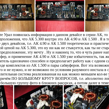
те Урал появилась информация о данном девайсе в серии АК, то
положения, что АК 5.300 внутри это АК 4.90 и АК 1.500 . Я в то
е двух девайсов, т.е. АК 4.90 и АК 1.500 теоретически и практи
ой ценой на АК 5.300, это ну ни как не стыкуется, как ты не стар
о предположение, эту мечту . Ну и наконец то, что я чуть ранее 
уфер, и применение АК 4.90 и АК 1.500 уже избыточность, так ж
усилитель однозначно способен и предполагает работу как с одни
иде комплектов из АК 1.500 и пары сабвуферов. Вот эта возможн
это и не нужно, и не возможно по условиям разумного инстала в 
 усилительная система реализованная на как можно меньшем 
 ПО БОЛЬШОМУ КРУГУ ВОПРОСОВ, т.е. абсолютно логично т
большую группу фото в ближних ракурсах, а потом далее в теме,