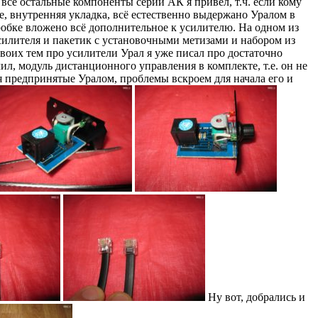
все остальные компоненты серии АК я привёл, т.ч. если кому
ие, внутренняя укладка, всё естественно выдержано Уралом в
обке вложено всё дополнительное к усилителю. На одном из
усилителя и пакетик с установочными метизами и набором из
воих тем про усилители Урал я уже писал про достаточно
л, модуль дистанционного управления в комплекте, т.е. он не
ия предпринятые Уралом, проблемы вскроем для начала его и
Ну вот, добрались и