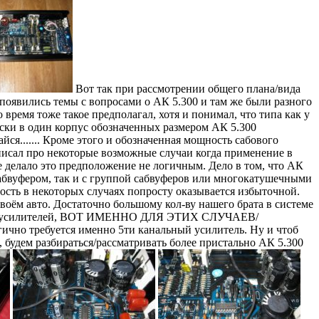
Вот так при рассмотрении общего плана/вида
 появились темы с вопросами о АК 5.300 и там же были разного
 время тоже такое предполагал, хотя и понимал, что типа как у
чески в один корпус обозначенных размером АК 5.300
айся....... Кроме этого и обозначенная мощность сабового
написал про некоторые возможные случаи когда применение в
е делало это предположение не логичным. Дело в том, что АК
м сабвуфером, так и с группой сабвуферов или многокатушечными
ость в некоторых случаях попросту оказывается избыточной.
своём авто. Достаточно большому кол-ву нашего брата в системе
кол-ве усилителей, ВОТ ИМЕННО ДЛЯ ЭТИХ СЛУЧАЕВ/
ребуется именно 5ти канальный усилитель. Ну и чтоб
 будем разбираться/рассматривать более пристально АК 5.300