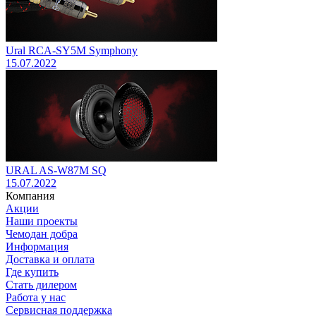
Ural RCA-SY5M Symphony
15.07.2022
URAL AS-W87M SQ
15.07.2022
Компания
Акции
Наши проекты
Чемодан добра
Информация
Доставка и оплата
Где купить
Стать дилером
Работа у нас
Сервисная поддержка