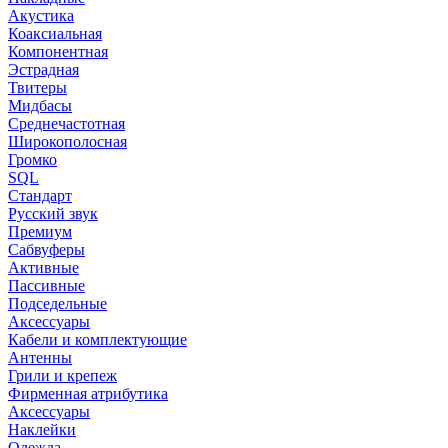
Акустика
Коаксиальная
Компонентная
Эстрадная
Твитеры
Мидбасы
Среднечастотная
Широкополосная
Громко
SQL
Стандарт
Русский звук
Премиум
Сабвуферы
Активные
Пассивные
Подседельные
Аксессуары
Кабели и комплектующие
Антенны
Грили и крепеж
Фирменная атрибутика
Аксессуары
Наклейки
Одежда