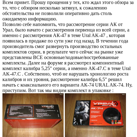
Всем привет. Прошу прощения у тех, кто ждал этого обзора за
то, что с обзором несколько затянул, к сожалению
обстоятельства не позволили оперативно дать столь
ожидаемую информацию.
Позволю себе напомнить, что рассмотрение серии АК от
Урал, было начато с рассмотрения первенца из всей серии, а
именно с рассмотрения АК-47 в теме Ural AK-47 , которая
появилась в продаже по сути уже год назад. В течении года
производитель смог развернуть производство остальных
комплектов серии, в результате чего сейчас на рынке уже
представлены ВСЕ основные/ходовые/востребованные
комплекты. Далее на форуме я рассмотрел компонентный
комплект калибра 5,25" серии, а именно АК-47.С в теме Ural
AK-47.С . Собственно, чтоб не нарушать хронологию роста
калибров и их уровня, рассмотрение калибра 6,5" решил
начать с коаксиального его варианта АК-74 URAL AK-74. Ну,
приступим. Вот так мы видим комплект в упаковке :