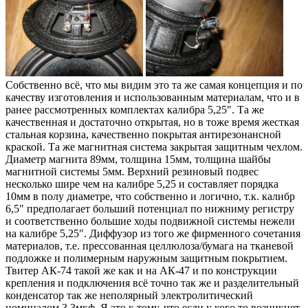
Собственно всё, что мы видим это та же самая концепция и по
качеству изготовления и использованным материалам, что и в
ранее рассмотренных комплектах калибра 5,25". Та же
качественная и достаточно открытая, но в тоже время жесткая
стальная корзина, качественно покрытая антирезонансной
краской. Та же магнитная система закрытая защитным чехлом.
Диаметр магнита 89мм, толщина 15мм, толщина шайбы
магнитной системы 5мм. Верхний резиновый подвес
несколько шире чем на калибре 5,25 и составляет порядка
10мм в полу диаметре, что собственно и логично, т.к. калибр
6,5" предполагает больший потенциал по нижниму регистру
и соответственно большие ходы подвижной системы нежели
на калибре 5,25". Диффузор из того же фирменного сочетания
материалов, т.е. прессованная целлюлоза/бумага на тканевой
подложке и полимерным наружным защитным покрытием.
Твитер АК-74 такой же как и на АК-47 и по конструкции
крепления и подключения всё точно так же и разделительный
конденсатор так же неполярный электролитический
номиналом 3,3мкф. Я это к тому, что если у кого то возникнет