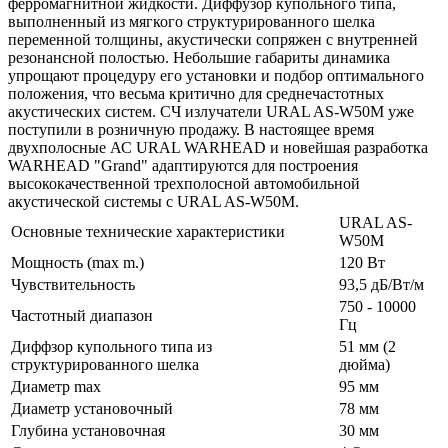
ферромагнитной жидкости. Диффузор купольного типа,
выполненный из мягкого структурированного шелка
переменной толщины, акустически сопряжен с внутренней
резонансной полостью. Небольшие габариты динамика
упрощают процедуру его установки и подбор оптимального
положения, что весьма критично для среднечастотных
акустических систем. СЧ излучатели URAL AS-W50M уже
поступили в розничную продажу. В настоящее время
двухполосные АС URAL WARHEAD и новейшая разработка
WARHEAD "Grand" адаптируются для построения
высококачественной трехполосной автомобильной
акустической системы с URAL AS-W50M.
URAL AS-
Основные технические характеристики
W50M
Мощность (max m.)
120 Вт
Чувствительность
93,5 дБ/Вт/м
750 - 10000
Частотный диапазон
Гц
Диффзор купольного типа из
51 мм (2
структурированного шелка
дюйма)
Диаметр max
95 мм
Диаметр установочный
78 мм
Глубина установочная
30 мм