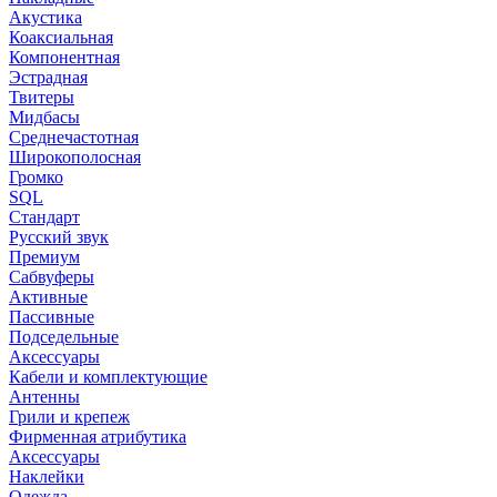
Акустика
Коаксиальная
Компонентная
Эстрадная
Твитеры
Мидбасы
Среднечастотная
Широкополосная
Громко
SQL
Стандарт
Русский звук
Премиум
Сабвуферы
Активные
Пассивные
Подседельные
Аксессуары
Кабели и комплектующие
Антенны
Грили и крепеж
Фирменная атрибутика
Аксессуары
Наклейки
Одежда