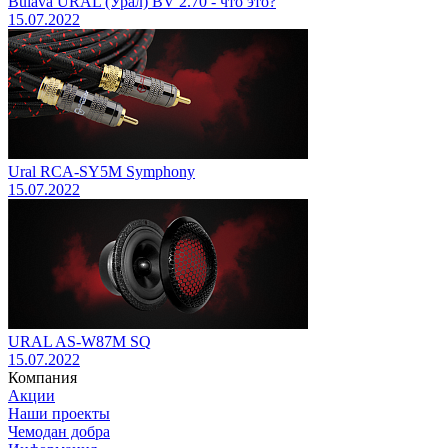
Bulava URAL (Урал) BV 2.70 - что это?
15.07.2022
Ural RCA-SY5M Symphony
15.07.2022
URAL AS-W87M SQ
15.07.2022
Компания
Акции
Наши проекты
Чемодан добра