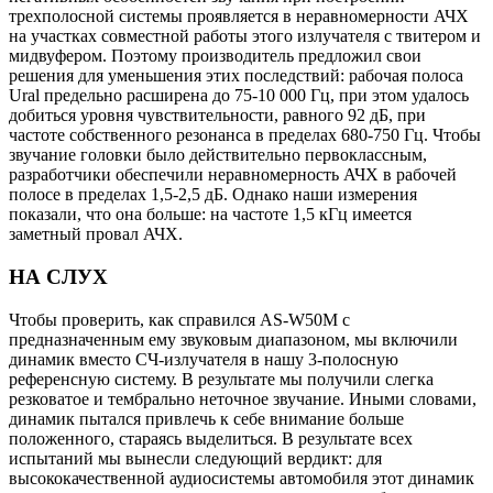
трехполосной системы проявляется в неравномерности АЧХ
на участках совместной работы этого излучателя с твитером и
мидвуфером. Поэтому производитель предложил свои
решения для уменьшения этих последствий: рабочая полоса
Ural предельно расширена до 75-10 000 Гц, при этом удалось
добиться уровня чувствительности, равного 92 дБ, при
частоте собственного резонанса в пределах 680-750 Гц. Чтобы
звучание головки было действительно первоклассным,
разработчики обеспечили неравномерность АЧХ в рабочей
полосе в пределах 1,5-2,5 дБ. Однако наши измерения
показали, что она больше: на частоте 1,5 кГц имеется
заметный провал АЧХ.
НА СЛУХ
Чтобы проверить, как справился AS-W50M с
предназначенным ему звуковым диапазоном, мы включили
динамик вместо СЧ-излучателя в нашу 3-полосную
референсную систему. В результате мы получили слегка
резковатое и тембрально неточное звучание. Иными словами,
динамик пытался привлечь к себе внимание больше
положенного, стараясь выделиться. В результате всех
испытаний мы вынесли следующий вердикт: для
высококачественной аудиосистемы автомобиля этот динамик