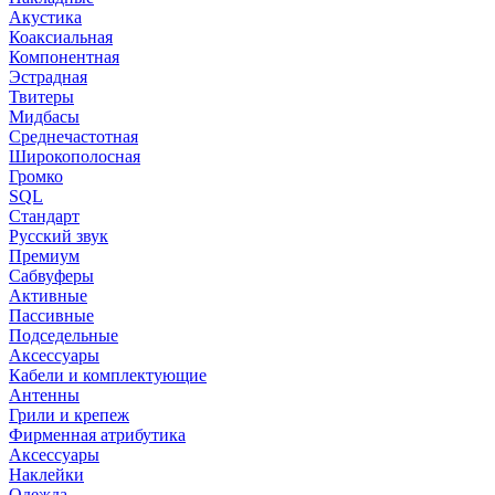
Акустика
Коаксиальная
Компонентная
Эстрадная
Твитеры
Мидбасы
Среднечастотная
Широкополосная
Громко
SQL
Стандарт
Русский звук
Премиум
Сабвуферы
Активные
Пассивные
Подседельные
Аксессуары
Кабели и комплектующие
Антенны
Грили и крепеж
Фирменная атрибутика
Аксессуары
Наклейки
Одежда