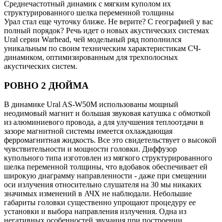
Среднечастотный динамик с мягким куполом их
структурированного шелка переменной толщины
Урал стал еще чуточку ближе. Не верите? С географией у вас
полный порядок? Речь идет о новых акустических системах
Ural серии Warhead, чей модельный ряд пополнился
уникальным по своим техническим характеристикам СЧ-
динамиком, оптимизированным для трехполосных
акустических систем.
РОВНО 2 ДЮЙМА
В динамике Ural AS-W50M использованы мощный
неодимовый магнит и большая звуковая катушка с обмоткой
из алюминиевого провода, а для улучшения теплоотдачи в
зазоре магнитной системы имеется охлаждающая
ферромагнитная жидкость. Все это свидетельствует о высокой
чувствительности и мощности головки. Диффузор
купольного типа изготовлен из мягкого структурированного
шелка переменной толщины, что вдобавок обеспечивает ей
широкую диаграмму направленности - даже при смещении
оси излучения относительно слушателя на 30 мы никаких
значимых изменений в АЧХ не наблюдали. Небольшие
габариты головки существенно упрощают процедуру ее
установки и выбора направления излучения. Одна из
негативных особенностей звучания при построении