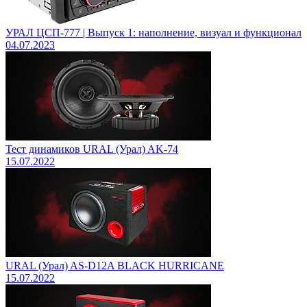
УРАЛ ЦСП-777 | Выпуск 1: наполнение, визуал и функционал
04.07.2023
Тест динамиков URAL (Урал) AK-74
15.07.2022
URAL (Урал) AS-D12A BLACK HURRICANE
15.07.2022