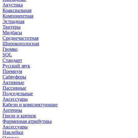
Акустика
Коаксиальная
Компонентная
Эстрадная
Твитеры
Мидбасы
Среднечастотная
Широкополосная
Громко
SQL
Стандарт
Русский звук
Премиум
Сабвуферы
Активные
Пассивные
Подседельные
Аксессуары
Кабели и комплектующие
Антенны
Грили и крепеж
Фирменная атрибутика
Аксессуары
Наклейки
Одежда