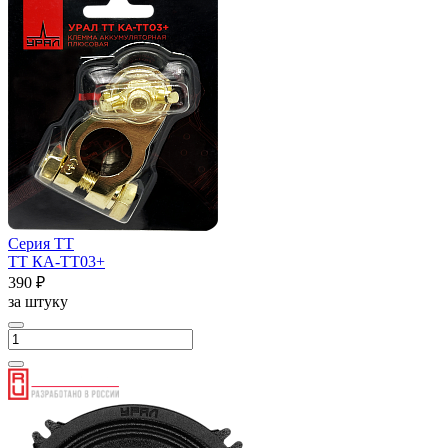
Серия ТТ
ТТ КА-ТТ03+
390 ₽
за штуку