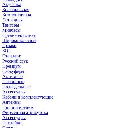
Акустика
Коаксиальная
Компонентная
Эстрадная
Твитеры
Мидбасы
Среднечастотная
Широкополосная
Громко
SQL
Стандарт
Русский звук
Премиум
Сабвуферы
Активные
Пассивные
Подседельные
Аксессуары
Кабели и комплектующие
Антенны
Грили и крепеж
Фирменная атрибутика
Аксессуары
Наклейки
Одежда