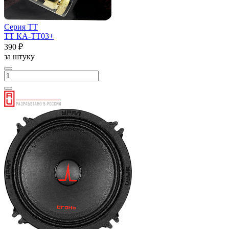
Серия ТТ
ТТ КА-ТТ03+
390 ₽
за штуку