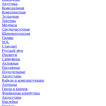
Акустика
Коаксиальная
Компонентная
Эстрадная
Твитеры
Мидбасы
Среднечастотная
Широкополосная
Громко
SQL
Стандарт
Русский звук
Премиум
Сабвуферы
Активные
Пассивные
Подседельные
Аксессуары
Кабели и комплектующие
Антенны
Грили и крепеж
Фирменная атрибутика
Аксессуары
Наклейки
Одежда