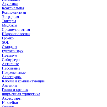
Акустика
Коаксиальная
Компонентная
Эстрадная
Твитеры
Мидбасы
Среднечастотная
Широкополосная
Громко
SQL
Стандарт
Русский звук
Премиум
Сабвуферы
Активные
Пассивные
Подседельные
Аксессуары
Кабели и комплектующие
Антенны
Грили и крепеж
Фирменная атрибутика
Аксессуары
Наклейки
Одежда