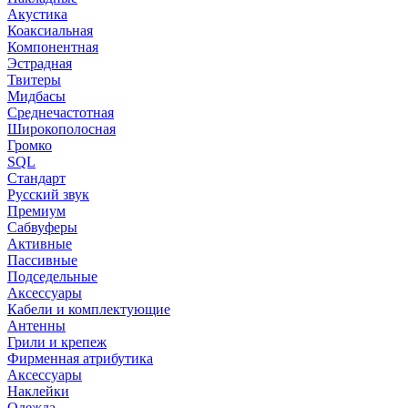
Акустика
Коаксиальная
Компонентная
Эстрадная
Твитеры
Мидбасы
Среднечастотная
Широкополосная
Громко
SQL
Стандарт
Русский звук
Премиум
Сабвуферы
Активные
Пассивные
Подседельные
Аксессуары
Кабели и комплектующие
Антенны
Грили и крепеж
Фирменная атрибутика
Аксессуары
Наклейки
Одежда