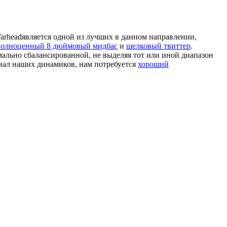
rheadявляется одной из лучших в данном направлении,
полноценный 8 дюймовый мидбас
и
шелковый твиттер
.
мально сбалансированной, не выделяя тот или иной диапазон
циал наших динамиков, нам потребуется
хороший