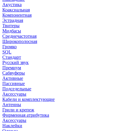
Акустика
Коаксиальная
Компонентная
Эстрадная
Твитеры
Мидбасы
Среднечастотная
Широкополосная
Громко
SQL
Стандарт
Русский звук
Премиум
Сабвуферы
Активные
Пассивные
Подседельные
Аксессуары
Кабели и комплектующие
Антенны
Грили и крепеж
Фирменная атрибутика
Аксессуары
Наклейки
Одежда