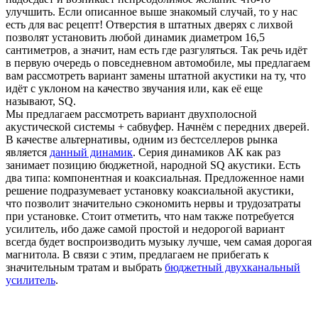
улучшить. Если описанное выше знакомый случай, то у нас
есть для вас рецепт! Отверстия в штатных дверях с лихвой
позволят установить любой динамик диаметром 16,5
сантиметров, а значит, нам есть где разгуляться. Так речь идёт
в первую очередь о повседневном автомобиле, мы предлагаем
вам рассмотреть вариант замены штатной акустики на ту, что
идёт с уклоном на качество звучания или, как её еще
называют, SQ.
Мы предлагаем рассмотреть вариант двухполосной
акустической системы + сабвуфер. Начнём с передних дверей.
В качестве альтернативы, одним из бестселлеров рынка
является
данный динамик
. Серия динамиков АК как раз
занимает позицию бюджетной, народной SQ акустики. Есть
два типа: компонентная и коаксиальная. Предложенное нами
решение подразумевает установку коаксиальной акустики,
что позволит значительно сэкономить нервы и трудозатраты
при установке. Стоит отметить, что нам также потребуется
усилитель, ибо даже самой простой и недорогой вариант
всегда будет воспроизводить музыку лучше, чем самая дорогая
магнитола. В связи с этим, предлагаем не прибегать к
значительным тратам и выбрать
бюджетный двухканальный
усилитель
.