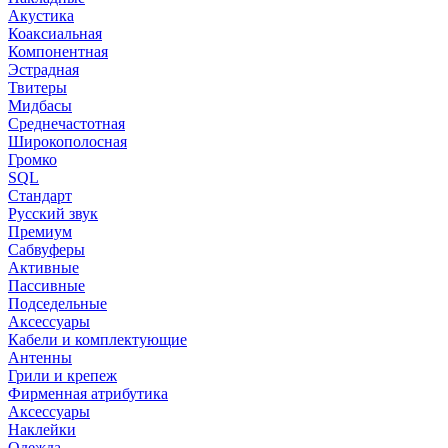
Акустика
Коаксиальная
Компонентная
Эстрадная
Твитеры
Мидбасы
Среднечастотная
Широкополосная
Громко
SQL
Стандарт
Русский звук
Премиум
Сабвуферы
Активные
Пассивные
Подседельные
Аксессуары
Кабели и комплектующие
Антенны
Грили и крепеж
Фирменная атрибутика
Аксессуары
Наклейки
Одежда