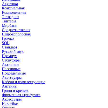
Акустика
Коаксиальная
Компонентная
Эстрадная
Твитеры
Мидбасы
Среднечастотная
Широкополосная
Громко
SQL
Стандарт
Русский звук
Премиум
Сабвуферы
Активные
Пассивные
Подседельные
Аксессуары
Кабели и комплектующие
Антенны
Грили и крепеж
Фирменная атрибутика
Аксессуары
Наклейки
Одежда