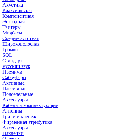
Акустика
Коаксиальная
Компонентная
Эстрадная
Твитеры
Мидбасы
Среднечастотная
Широкополосная
Громко
SQL
Стандарт
Русский звук
Премиум
Сабвуферы
Активные
Пассивные
Подседельные
Аксессуары
Кабели и комплектующие
Антенны
Грили и крепеж
Фирменная атрибутика
Аксессуары
Наклейки
Одежда