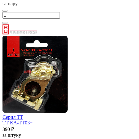
за пару
Серия ТТ
ТТ КА-ТТ03+
390 ₽
за штуку