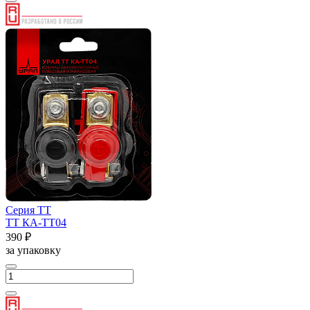
Серия ТТ
ТТ КА-ТТ04
390 ₽
за упаковку