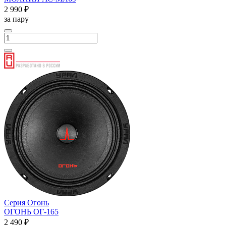
2 990 ₽
за пару
Серия Огонь
ОГОНЬ ОГ-165
2 490 ₽