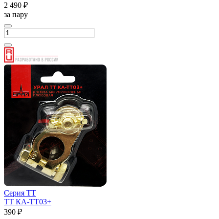
2 490 ₽
за пару
Серия ТТ
ТТ КА-ТТ03+
390 ₽