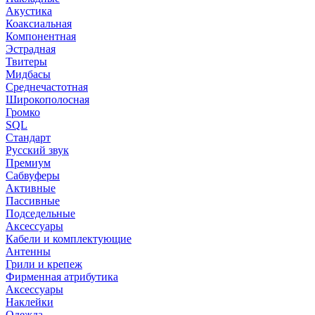
Акустика
Коаксиальная
Компонентная
Эстрадная
Твитеры
Мидбасы
Среднечастотная
Широкополосная
Громко
SQL
Стандарт
Русский звук
Премиум
Сабвуферы
Активные
Пассивные
Подседельные
Аксессуары
Кабели и комплектующие
Антенны
Грили и крепеж
Фирменная атрибутика
Аксессуары
Наклейки
Одежда