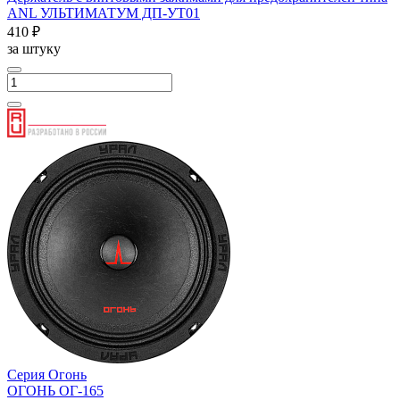
ANL УЛЬТИМАТУМ ДП-УТ01
410 ₽
за штуку
Серия Огонь
ОГОНЬ ОГ-165