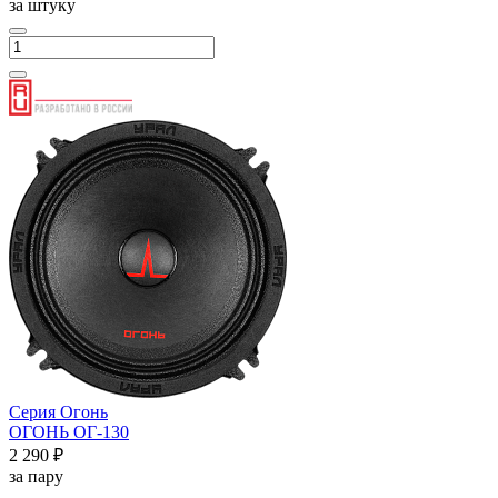
за штуку
Серия Огонь
ОГОНЬ ОГ-130
2 290 ₽
за пару