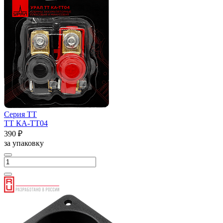
Серия ТТ
ТТ КА-ТТ04
390 ₽
за упаковку