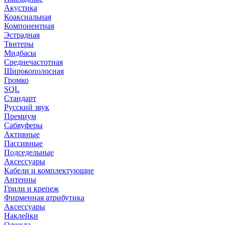
Акустика
Коаксиальная
Компонентная
Эстрадная
Твитеры
Мидбасы
Среднечастотная
Широкополосная
Громко
SQL
Стандарт
Русский звук
Премиум
Сабвуферы
Активные
Пассивные
Подседельные
Аксессуары
Кабели и комплектующие
Антенны
Грили и крепеж
Фирменная атрибутика
Аксессуары
Наклейки
Одежда