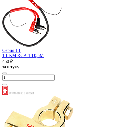
Серия ТТ
ТТ КМ RCA-ТТ0,5М
450 ₽
за штуку