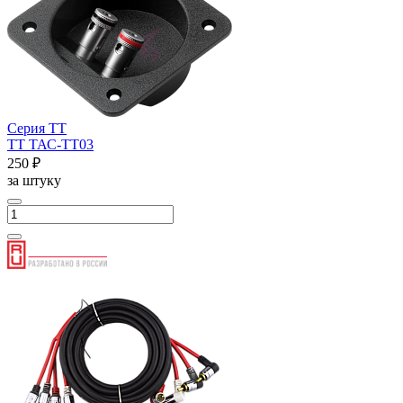
Серия ТТ
ТТ ТАС-ТТ03
250 ₽
за штуку