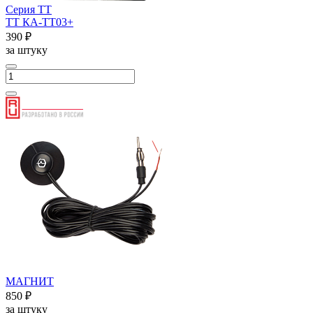
Серия ТТ
ТТ КА-ТТ03+
390 ₽
за штуку
МАГНИТ
850 ₽
за штуку