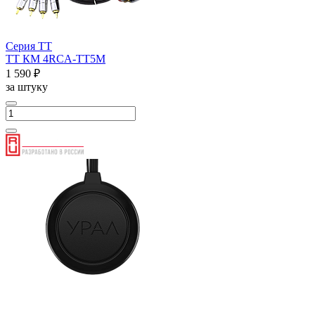
Серия ТТ
ТТ КМ 4RCA-ТТ5М
1 590 ₽
за штуку