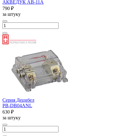
АКВЕДУК AВ-11A
790 ₽
за штуку
Серия Децибел
PB-DB04ANL
630 ₽
за штуку