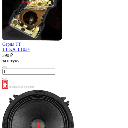
Серия ТТ
ТТ КА-ТТ03+
390 ₽
за штуку