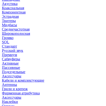
Акустика
Коаксиальная
Компонентная
Эстрадная
Твитеры
Мидбасы
Среднечастотная
Широкополосная
Громко
SQL
Стандарт
Русский звук
Премиум
Сабвуферы
Активные
Пассивные
Подседельные
Аксессуары
Кабели и комплектующие
Антенны
Грили и крепеж
Фирменная атрибутика
Аксессуары
Наклейки
Одежда