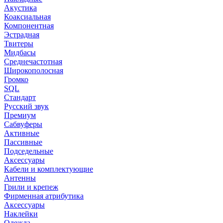
Акустика
Коаксиальная
Компонентная
Эстрадная
Твитеры
Мидбасы
Среднечастотная
Широкополосная
Громко
SQL
Стандарт
Русский звук
Премиум
Сабвуферы
Активные
Пассивные
Подседельные
Аксессуары
Кабели и комплектующие
Антенны
Грили и крепеж
Фирменная атрибутика
Аксессуары
Наклейки
Одежда