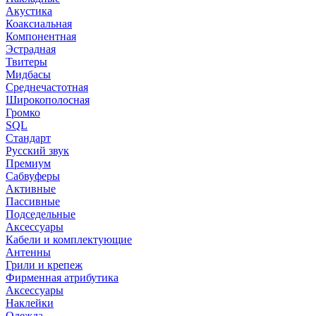
Акустика
Коаксиальная
Компонентная
Эстрадная
Твитеры
Мидбасы
Среднечастотная
Широкополосная
Громко
SQL
Стандарт
Русский звук
Премиум
Сабвуферы
Активные
Пассивные
Подседельные
Аксессуары
Кабели и комплектующие
Антенны
Грили и крепеж
Фирменная атрибутика
Аксессуары
Наклейки
Одежда