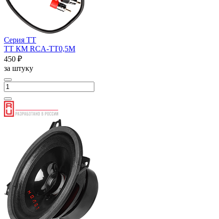
Серия ТТ
ТТ КМ RCA-ТТ0,5М
450 ₽
за штуку