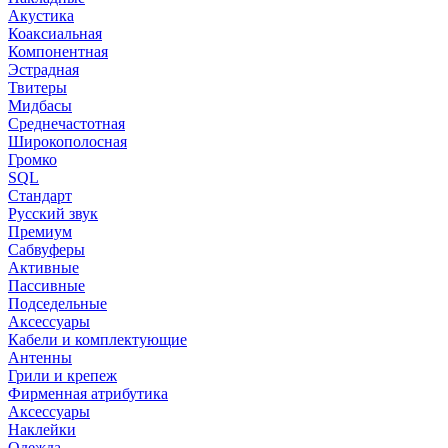
Акустика
Коаксиальная
Компонентная
Эстрадная
Твитеры
Мидбасы
Среднечастотная
Широкополосная
Громко
SQL
Стандарт
Русский звук
Премиум
Сабвуферы
Активные
Пассивные
Подседельные
Аксессуары
Кабели и комплектующие
Антенны
Грили и крепеж
Фирменная атрибутика
Аксессуары
Наклейки
Одежда