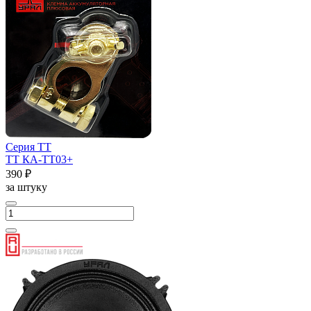
Серия ТТ
ТТ КА-ТТ03+
390 ₽
за штуку