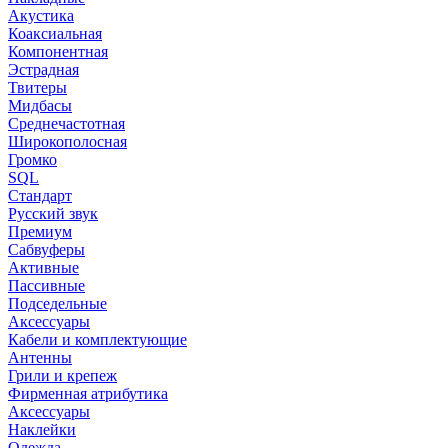
Акустика
Коаксиальная
Компонентная
Эстрадная
Твитеры
Мидбасы
Среднечастотная
Широкополосная
Громко
SQL
Стандарт
Русский звук
Премиум
Сабвуферы
Активные
Пассивные
Подседельные
Аксессуары
Кабели и комплектующие
Антенны
Грили и крепеж
Фирменная атрибутика
Аксессуары
Наклейки
Одежда