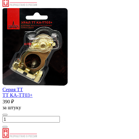
Серия ТТ
ТТ КА-ТТ03+
390 ₽
за штуку