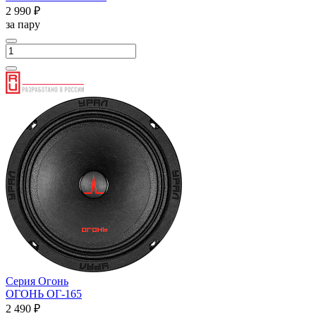
2 990 ₽
за пару
Серия Огонь
ОГОНЬ ОГ-165
2 490 ₽