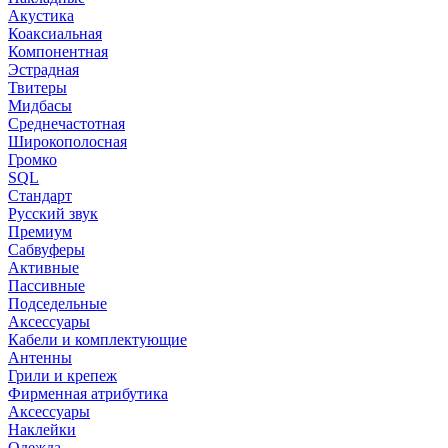
Акустика
Коаксиальная
Компонентная
Эстрадная
Твитеры
Мидбасы
Среднечастотная
Широкополосная
Громко
SQL
Стандарт
Русский звук
Премиум
Сабвуферы
Активные
Пассивные
Подседельные
Аксессуары
Кабели и комплектующие
Антенны
Грили и крепеж
Фирменная атрибутика
Аксессуары
Наклейки
Одежда