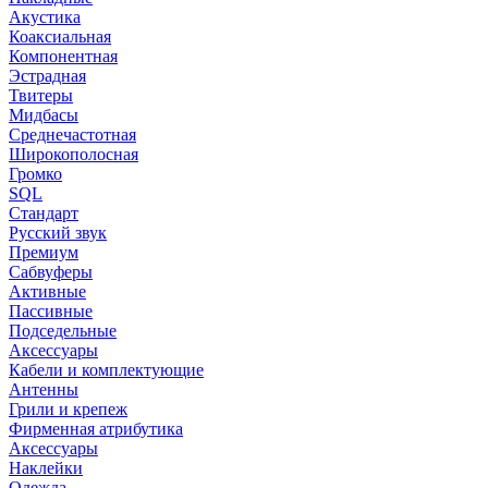
Акустика
Коаксиальная
Компонентная
Эстрадная
Твитеры
Мидбасы
Среднечастотная
Широкополосная
Громко
SQL
Стандарт
Русский звук
Премиум
Сабвуферы
Активные
Пассивные
Подседельные
Аксессуары
Кабели и комплектующие
Антенны
Грили и крепеж
Фирменная атрибутика
Аксессуары
Наклейки
Одежда