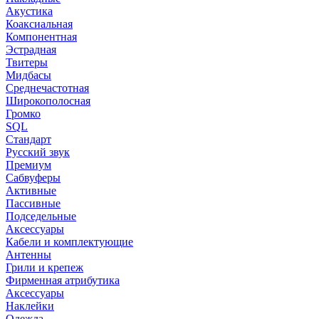
Акустика
Коаксиальная
Компонентная
Эстрадная
Твитеры
Мидбасы
Среднечастотная
Широкополосная
Громко
SQL
Стандарт
Русский звук
Премиум
Сабвуферы
Активные
Пассивные
Подседельные
Аксессуары
Кабели и комплектующие
Антенны
Грили и крепеж
Фирменная атрибутика
Аксессуары
Наклейки
Одежда