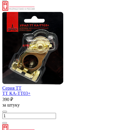
Серия ТТ
ТТ КА-ТТ03+
390 ₽
за штуку