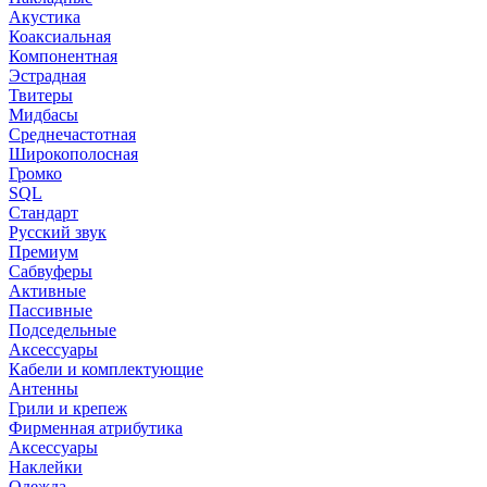
Акустика
Коаксиальная
Компонентная
Эстрадная
Твитеры
Мидбасы
Среднечастотная
Широкополосная
Громко
SQL
Стандарт
Русский звук
Премиум
Сабвуферы
Активные
Пассивные
Подседельные
Аксессуары
Кабели и комплектующие
Антенны
Грили и крепеж
Фирменная атрибутика
Аксессуары
Наклейки
Одежда