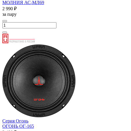
МОЛНИЯ АС-МЛ69
2 990 ₽
за пару
Серия Огонь
ОГОНЬ ОГ-165