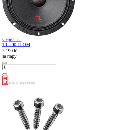
Серия ТТ
ТТ 200 ГРОМ
5 190 ₽
за пару